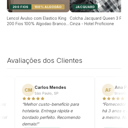
200 FIOS
100% ALGODÃO
JACQUARD
Lencol Avulso com Elastico King
Colcha Jacquard Queen 3 Pec
200 Fios 100% Algodao Branco -
Cinza - Hotel Proficione
Hotel Premium Proficione
Avaliações dos Clientes
Carlos Mendes
Ana Paula
CM
AF
São Paulo, SP
Brasília, DF
“Melhor custo-benefício para
“Fornecedor con
hotelaria. Entrega rápida e
há 3 anos e a q
l
bordado perfeito. Recomendo
a mesma. Nunca 
demais!”