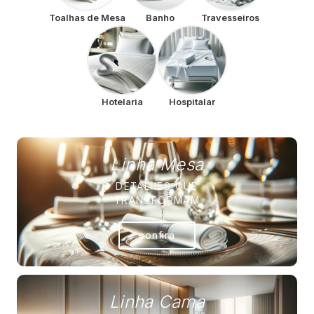
Toalhas de Mesa
Banho
Travesseiros
Hotelaria
Hospitalar
Linha Mesa
DETALHES QUE
TRANSFORMAM
confira
Linha Cama