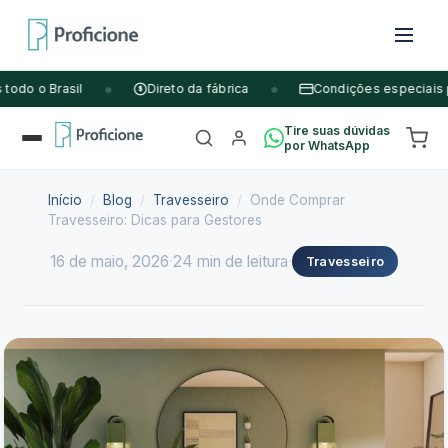
Pular
•
•
do o Brasil
Direto da fábrica
Condições especiais p/ 
$
para
o
Tire suas dúvidas
por WhatsApp
conteúdo
Início
/
Blog
/
Travesseiro
/
Onde Comprar
Travesseiro: Dicas para Gestores
16 de maio, 2026
·
24 min de leitura
·
Travesseiro