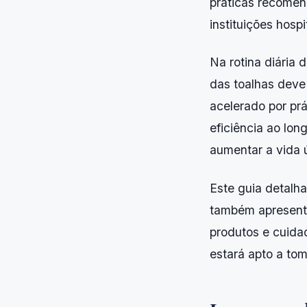
práticas recomen
instituições hospi
Na rotina diária 
das toalhas deve
acelerado por pr
eficiência ao lo
aumentar a vida ú
Este guia detalh
também apresenta
produtos e cuida
estará apto a to