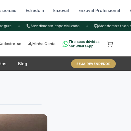
ssionais
Edredom
Enxoval
Enxoval Profissional
•
•
gura
Atendimento especializado
Atendemos todo o B
Tire suas dúvidas
Cadastre-se
Minha Conta
por WhatsApp
dos
Blog
SEJA REVENDEDOR