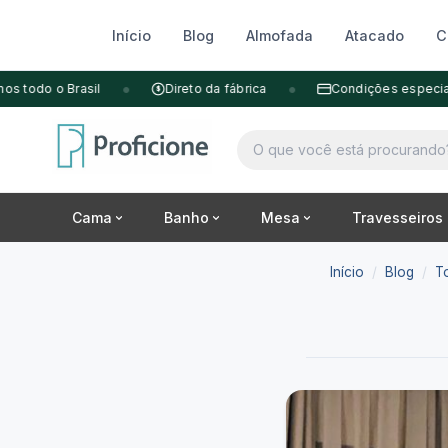
Início
Blog
Almofada
Atacado
C
Pular
•
•
 todo o Brasil
Direto da fábrica
Condições especiais 
$
para
o
conteúdo
Buscar
produtos
Cama
Banho
Mesa
Travesseiros
Início
/
Blog
/
T