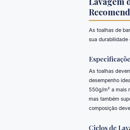
Lavagem d
Recomend
As toalhas de ba
sua durabilidade 
Especificaçõe
As toalhas devem
desempenho ideal
550g/m² a mais r
mas também supor
composição deve 
Ciclos de La