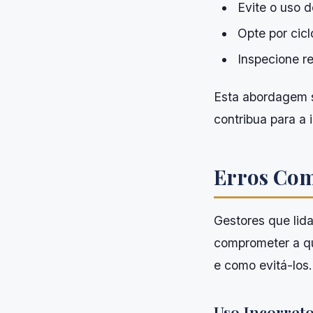
Evite o uso 
Opte por cicl
Inspecione re
Esta abordagem s
contribua para a
Erros Com
Gestores que li
comprometer a qu
e como evitá-los.
Uso Incorret