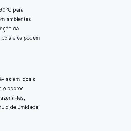
 60°C para
 em ambientes
enção da
, pois eles podem
á-las em locais
o e odores
azená-las,
mulo de umidade.