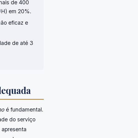
mais de 400
(UH) em 20%.
ão eficaz e
dade de até 3
dequada
ho
é fundamental.
ade do serviço
o apresenta