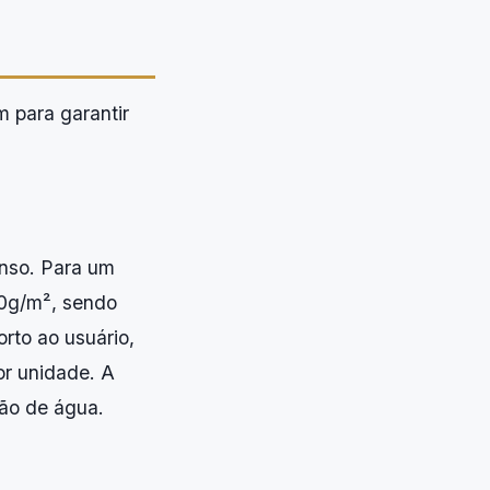
 para garantir
enso. Para um
00g/m², sendo
rto ao usuário,
or unidade. A
ão de água.