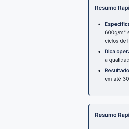
Resumo Rap
Especific
600g/m² e
ciclos de
Dica oper
a qualidad
Resultado
em até 3
Resumo Rap