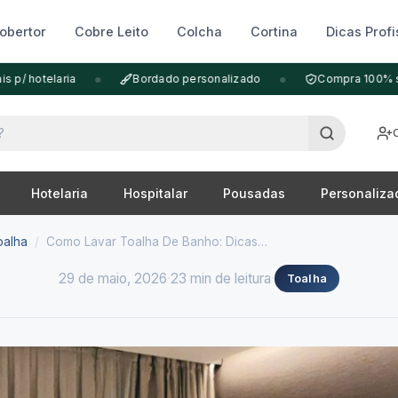
obertor
Cobre Leito
Colcha
Cortina
Dicas Profi
•
•
p/ hotelaria
Bordado personalizado
Compra 100% se
Hotelaria
Hospitalar
Pousadas
Personaliza
oalha
/
Como Lavar Toalha De Banho: Dicas…
29 de maio, 2026
·
23 min de leitura
·
Toalha